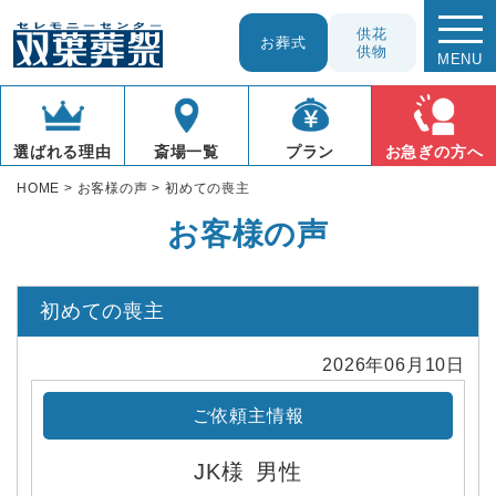
供花
お葬式
供物
MENU
お急ぎの方へ
プラン
選ばれる理由
斎場一覧
HOME
>
お客様の声
>
初めての喪主
お客様の声
初めての喪主
2026年06月10日
ご依頼主情報
JK様
男性