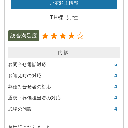
けしました。
ご依頼主情報
喪主のあいさつも、的確なアドバイスをいただき、
堅苦しいあいさつではなく私らしい言葉で伝えられ
TH様
男性
てよい思い出になりました。
細川さん、本当にありがとうございました。細川さ
★★★★☆
総合満足度
んの敬語はきいていて気持ちよく、対応もとても勉
強になりました。
内訳
食事で、お茶を出していただいた方も、私がゴミを
持ち帰ろうとしたら、すぐに気がついてくれて、ゴ
5
お問合せ電話対応
ミを引き取ってくれました。
4
お迎え時の対応
皆様、細やかな気遣い、ありがとうございました。
やっぱり双葉葬祭だな、ではなく、「さすが双葉葬
4
葬儀打合せ者の対応
祭」でした。
4
通夜・葬儀担当者の対応
4
式場の施設
お世話になりました。