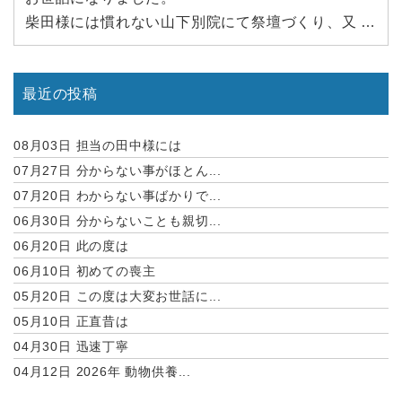
柴田様には慣れない山下別院にて祭壇づくり、又 両
鉢で大変御苦労頂き有難うございました。
おかげさまで滞りなく今回に至りました。
最近の投稿
又、何かとお世話頂く事がありますかもわかりませ
んが宜しくお願い致します。
08月03日
担当の田中様には
07月27日
分からない事がほとん...
07月20日
わからない事ばかりで...
06月30日
分からないことも親切...
06月20日
此の度は
06月10日
初めての喪主
05月20日
この度は大変お世話に...
05月10日
正直昔は
04月30日
迅速丁寧
04月12日
2026年 動物供養...