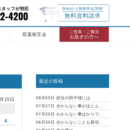
門スタッフが対応
Webから簡単申込30秒
22-4200
無料資料請求
ご危篤・ご搬送
双葉相互会
お急ぎの方へ
最近の投稿
08月03日
担当の田中様には
8月15日
07月27日
分からない事がほとん...
07月20日
わからない事ばかりで...
4
06月30日
分からないことも親切...